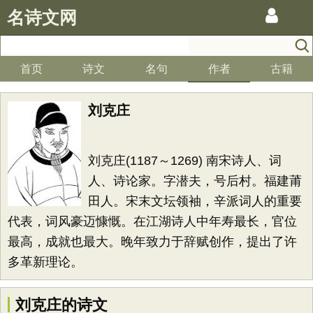
名诗文网
首页
诗文
名句
作者
古籍
刘克庄
刘克庄(1187～1269) 南宋诗人、词
人、诗论家。字潜夫，号后村。福建莆
田人。宋末文坛领袖，辛派词人的重要
代表，词风豪迈慷慨。在江湖诗人中年寿最长，官位
最高，成就也最大。晚年致力于辞赋创作，提出了许
多革新理论。
刘克庄的诗文